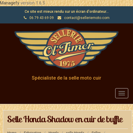
Managefy
version 1.6.5
Ce site est mieux rendu sur un écran d'ordinateur...
06 79 43 69 09
contact@selleriemoto.com
Spécialiste de la selle moto cuir
Toggl
navig
Selle Honda Shadow en cuir de buffle