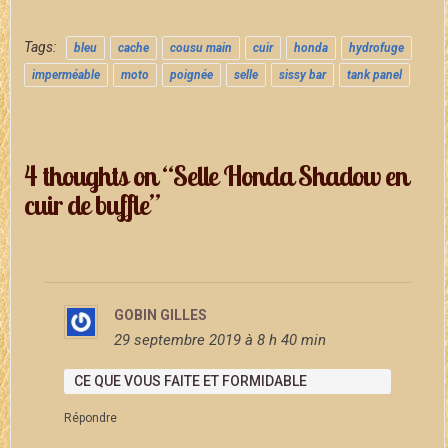
Tags:
bleu
cache
cousu main
cuir
honda
hydrofuge
imperméable
moto
poignée
selle
sissy bar
tank panel
4 thoughts on “Selle Honda Shadow en
cuir de buffle”
GOBIN GILLES
29 septembre 2019 à 8 h 40 min
CE QUE VOUS FAITE ET FORMIDABLE
Répondre