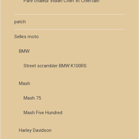
Pare chaleur Indian Chief et Chieftain
patch
Selles moto
BMW
Street scrambler BMW K100RS
Mash
Mash 75
Mash Five Hundred
Harley Davidson