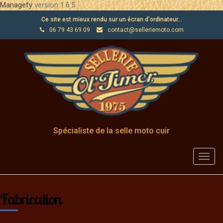
Managefy
version 1.6.5
Ce site est mieux rendu sur un écran d'ordinateur...
06 79 43 69 09
contact@selleriemoto.com
Spécialiste de la selle moto cuir
Toggl
navig
Fabrication