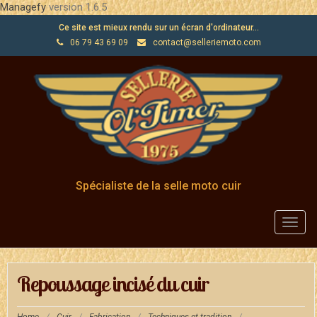
Managefy
version 1.6.5
Ce site est mieux rendu sur un écran d'ordinateur...
06 79 43 69 09
contact@selleriemoto.com
Spécialiste de la selle moto cuir
Toggl
navig
Repoussage incisé du cuir