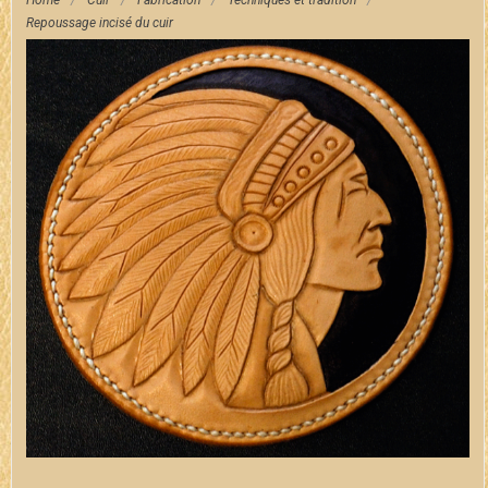
Home
/
Cuir
/
Fabrication
/
Techniques et tradition
/
Repoussage incisé du cuir