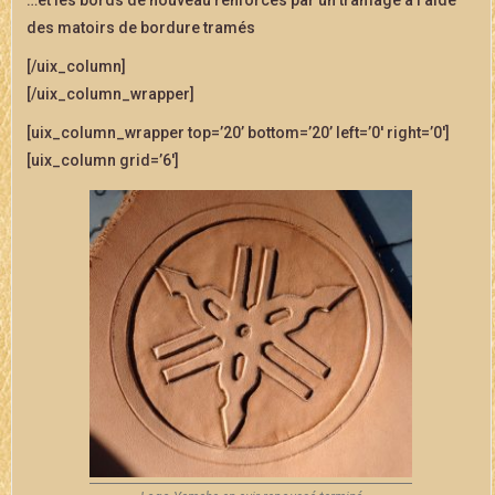
des matoirs de bordure tramés
[/uix_column]
[/uix_column_wrapper]
[uix_column_wrapper top=’20’ bottom=’20’ left=’0′ right=’0′]
[uix_column grid=’6′]