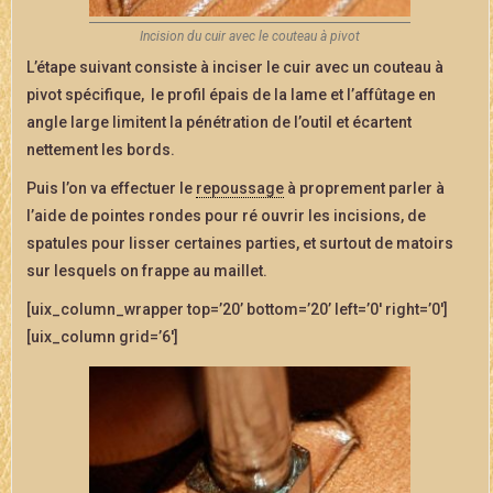
Incision du cuir avec le couteau à pivot
L’étape suivant consiste à inciser le cuir avec un couteau à
pivot spécifique, le profil épais de la lame et l’affûtage en
angle large limitent la pénétration de l’outil et écartent
nettement les bords.
Puis l’on va effectuer le
repoussage
à proprement parler à
l’aide de pointes rondes pour ré ouvrir les incisions, de
spatules pour lisser certaines parties, et surtout de matoirs
sur lesquels on frappe au maillet.
[uix_column_wrapper top=’20’ bottom=’20’ left=’0′ right=’0′]
[uix_column grid=’6′]