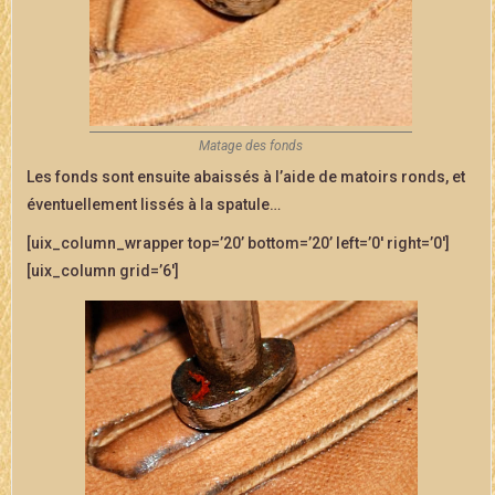
Matage des fonds
Les fonds sont ensuite abaissés à l’aide de matoirs ronds, et
éventuellement lissés à la spatule…
[uix_column_wrapper top=’20’ bottom=’20’ left=’0′ right=’0′]
[uix_column grid=’6′]