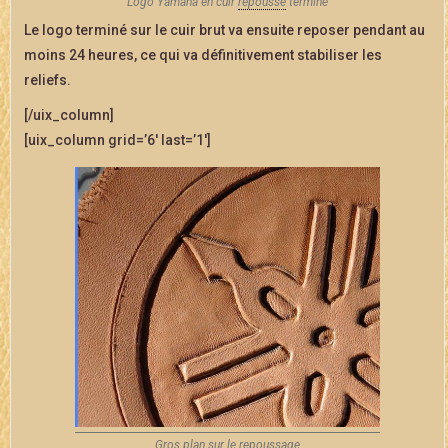
Logo Yamaha en cuir
repoussé
terminé
Le logo terminé sur le cuir brut va ensuite reposer pendant au
moins 24 heures, ce qui va définitivement stabiliser les
reliefs.
[/uix_column]
[uix_column grid=’6′ last=’1′]
Gros plan sur le
repoussage