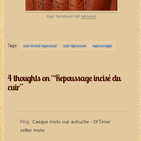
logo Yamaha en cuir
repoussé
Tags:
cuir incisé repoussé
cuir repoussé
repoussage
4 thoughts on “Repoussage incisé du
cuir”
Ping :
Casque moto cuir autruche - Ol'Timer
sellier moto