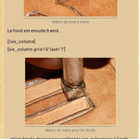
Matoir de fond à trame
Le fond est ensuite tramé…
[/uix_column]
[uix_column grid=’6′ last=’1′]
Matoir de trame pour les bords
…et les bords de nouveau renforcés par un tramage à l’aide