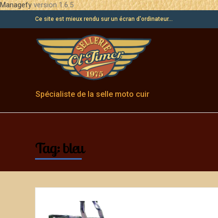
Managefy
version 1.6.5
Ce site est mieux rendu sur un écran d'ordinateur...
Spécialiste de la selle moto cuir
Tag: bleu