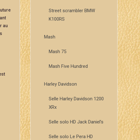
outure
Street scrambler BMW
sant
K100RS
r au
es
Mash
Mash 75
Mash Five Hundred
est
Harley Davidson
Selle Harley Davidson 1200
XRx
Selle solo HD Jack Daniel’s
Selle solo Le Pera HD