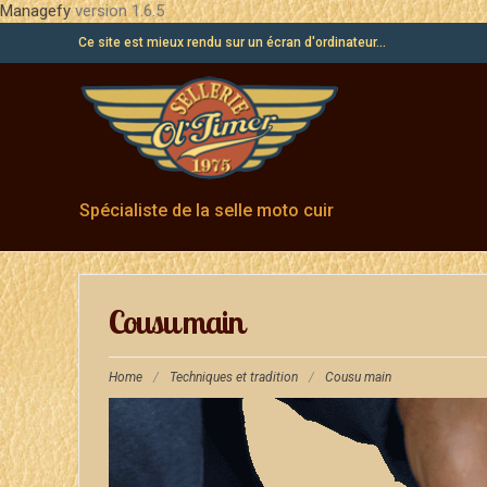
Managefy
version 1.6.5
Ce site est mieux rendu sur un écran d'ordinateur...
Spécialiste de la selle moto cuir
Cousu main
Home
/
Techniques et tradition
/
Cousu main