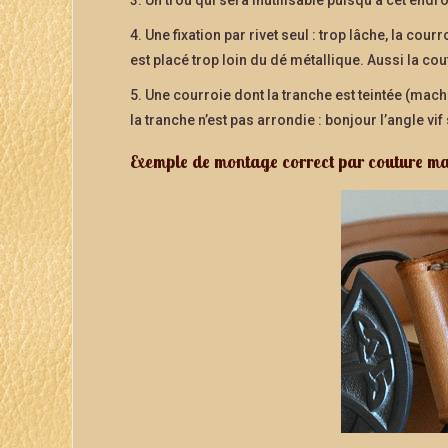
4. Une fixation par rivet seul : trop lâche, la cou
est placé trop loin du dé métallique. Aussi la co
5. Une courroie dont la tranche est teintée (mach
la tranche n’est pas arrondie : bonjour l’angle vif
Exemple de montage correct par couture mai