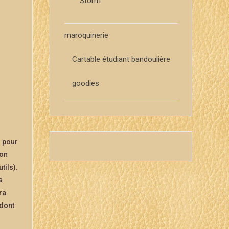
Storm
maroquinerie
Cartable étudiant bandoulière
goodies
) pour
son
tils).
s
ra
 dont