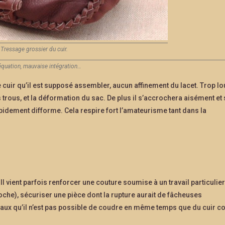
Tressage grossier du cuir.
équation, mauvaise intégration…
 cuir qu’il est supposé assembler, aucun affinement du lacet. Trop lo
 trous, et la déformation du sac. De plus il s’accrochera aisément et
pidement difforme. Cela respire fort l’amateurisme tant dans la
 Il vient parfois renforcer une couture soumise à un travail particulier
coche), sécuriser une pièce dont la rupture aurait de fâcheuses
iaux qu’il n’est pas possible de coudre en même temps que du cuir