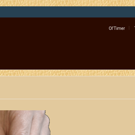
Ol’Timer