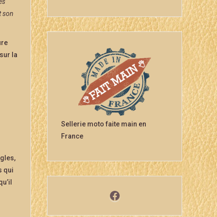
es
t son
ure
sur la
Sellerie moto faite main en
France
gles,
s qui
u’il
Facebook