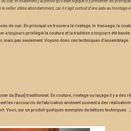
u cuir, et finalement j’ai pensé qu’il était logique d’y présenter les principal
le sellier utilise abondamment, car il s’agit surtout d’une aide au montage e
es de cuir. En principal on trouvera le rivetage, le tressage, la cout
r a toujours privilégié la couture et la tradition a toujours été basée 
uir, mais pas seulement. Voyons donc ces techniques d’assemblage.
er du [faux] traditionnel. En couture, rivetage ou laçage il y a des rè
ment les raccourcis de fabrication amènent souvent à des réalisation
nfort. Voici, sur un produit quelques exemples de bêtises techniques …q