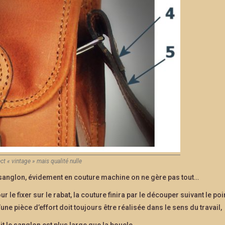
t « vintage » mais qualité nulle
 sanglon, évidement en couture machine on ne gère pas tout…
le fixer sur le rabat, la couture finira par le découper suivant le poin
une pièce d’effort doit toujours être réalisée dans le sens du travail,
it le sanglon est plus large que la boucle.