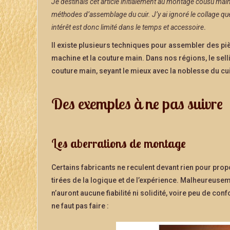
Je destinais cet article initialement au montage cousu main d
méthodes d’assemblage du cuir. J’y ai ignoré le collage que 
intérêt est donc limité dans le temps et accessoire
.
Il existe plusieurs techniques pour assembler des pièc
machine et la couture main. Dans nos régions, le sellie
couture main, seyant le mieux avec la noblesse du c
Des exemples à ne pas suivre
Les aberrations de montage
Certains fabricants ne reculent devant rien pour propos
tirées de la logique et de l’expérience. Malheureuse
n’auront aucune fiabilité ni solidité, voire peu de co
ne faut pas faire :