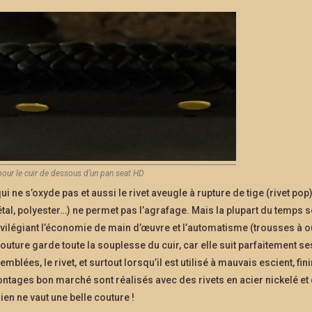
 pour le cuir de dessous d’un pan seat HD
ui ne s’oxyde pas et aussi le rivet aveugle à rupture de tige (rivet pop
al, polyester…) ne permet pas l’agrafage. Mais la plupart du temps 
privilégiant l’économie de main d’œuvre et l’automatisme (trousses à ou
outure garde toute la souplesse du cuir, car elle suit parfaitement se
lées, le rivet, et surtout lorsqu’il est utilisé à mauvais escient, fini
ontages bon marché sont réalisés avec des rivets en acier nickelé et
 rien ne vaut une belle couture !