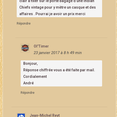
clair à fixer sur le porte bagage d’une Indian
Chiefs vintage pour y mètre un casque et des
affaires . Pourrai je avoir un prix merci
Répondre
Ol'Timer
23 janvier 2017 à 8 h 49 min
Bonjour,
Réponse chiffrée vous a été faite par mail.
Cordialement
André
Répondre
Jean-Michel Reyt