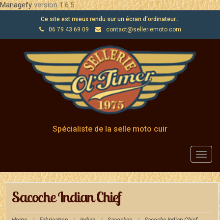
Managefy
version 1.6.5
Ce site est mieux rendu sur un écran d'ordinateur...
06 79 43 69 09
contact@selleriemoto.com
Spécialiste de la selle moto cuir
Toggl
navig
Sacoche Indian Chief