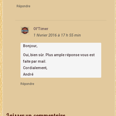
Répondre
Ol'Timer
1 février 2016 à 17 h 55 min
Bonjour,
Oui, bien sûr. Plus ample réponse vous est
faite par mail.
Cordialement,
André
Répondre
Laisser un commentaire