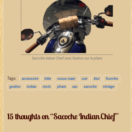
Sacoche Indian Chief avec fixation sur le phare
Tags:
accessoire
bike
cousu main
cuir
étui
fourche
guidon
indian
moto
phare
sac
sacoche
vintage
15 thoughts on “Sacoche Indian Chief”