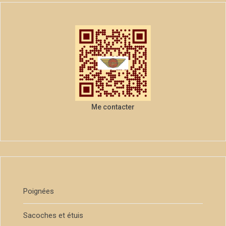
Me contacter
Poignées
Sacoches et étuis