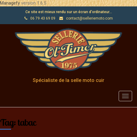
Managefy
version 1.6.5
Ce site est mieux rendu sur un écran d'ordinateur...
06 79 43 69 09
contact@selleriemoto.com
Spécialiste de la selle moto cuir
Toggl
navig
Tag: tabac