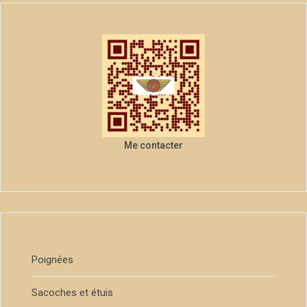
Me contacter
Poignées
Sacoches et étuis