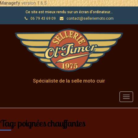
Managefy
version 1.6.5
Ce site est mieux rendu sur un écran d'ordinateur...
06 79 43 69 09
contact@selleriemoto.com
Spécialiste de la selle moto cuir
Toggl
navig
Tag: poignées chauffantes