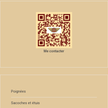
Me contacter
Poignées
Sacoches et étuis