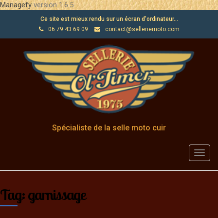
Managefy
version 1.6.5
Ce site est mieux rendu sur un écran d'ordinateur...
06 79 43 69 09
contact@selleriemoto.com
Spécialiste de la selle moto cuir
Toggl
navig
Tag: garnissage