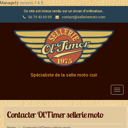
Managefy
version 1.6.5
Ce site est mieux rendu sur un écran d'ordinateur...
06 79 43 69 09
contact@selleriemoto.com
Spécialiste de la selle moto cuir
Toggl
navig
Contacter Ol’Timer sellerie moto